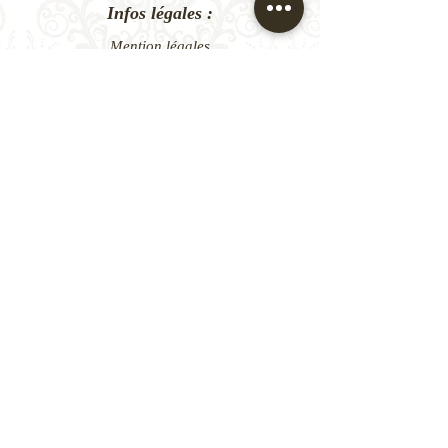
Infos légales :
Mention légales
D&Z Agency - Micro-entreprise
N°Siret 523 741 445 00028
Conditions Générales de vente
de prestation de services
Conditions Générales de vente de la e-boutique
Nos coiffeuses et maquilleuses
se déplacent à domicile
en île-de-France (IDF) :
- 75 Paris
- 92 Hauts-de-Seine
- 77 Seine-et-Marne
- 93 Seine-Saint-Denis
- 78 Yvelines
- 94 Val-de-Marne