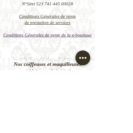
N°Siret 523 741 445 00028
Conditions Générales de vente
de prestation de services
Conditions Générales de vente de la e-boutique
Nos coiffeuses et maquilleuses
se déplacent à domicile
en île-de-France (IDF) :
- 75 Paris
- 92 Hauts-de-Seine
- 77 Seine-et-Marne
- 93 Seine-Saint-Denis
- 78 Yvelines
- 94 Val-de-Marne
- 91 Essonne
- 95 Val-d'Oise
* Certains secteurs ne sont pas desservis par notre
agence. Contactez-nous pour en savoir plus.