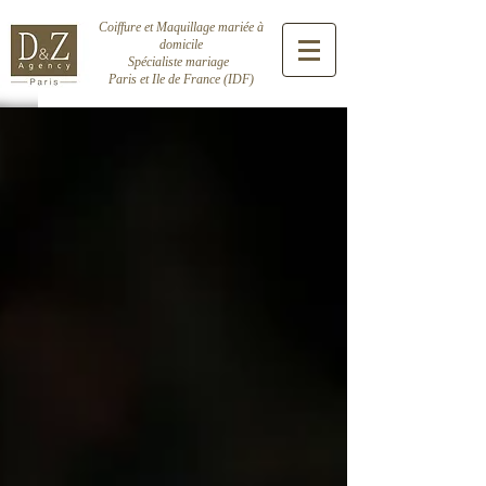
Coiffure et Maquillage mariée à
domicile
Spécialiste mariage
Paris et Ile de France (IDF)